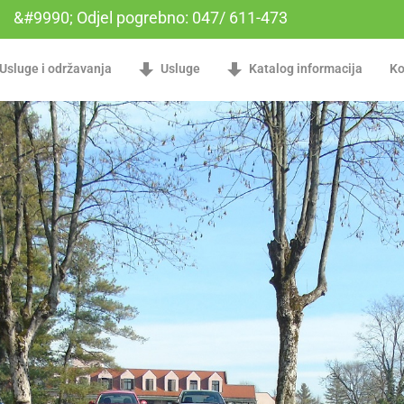
&#9990; Odjel pogrebno: 047/ 611-473
Usluge i održavanja
Usluge
Katalog informacija
Ko