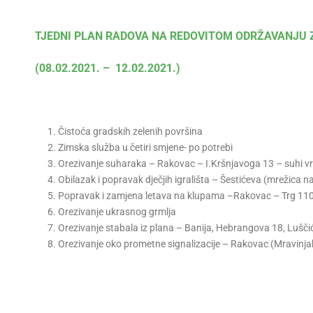
TJEDNI PLAN RADOVA NA REDOVITOM ODRŽAVANJU 
(08.02.2021. – 12.02.2021.)
Čistoća gradskih zelenih površina
Zimska služba u četiri smjene- po potrebi
Orezivanje suharaka – Rakovac – I.Kršnjavoga 13 – suhi vr
Obilazak i popravak dječjih igrališta – Šestićeva (mrežica 
Popravak i zamjena letava na klupama –Rakovac – Trg 110
Orezivanje ukrasnog grmlja
Orezivanje stabala iz plana – Banija, Hebrangova 18, Lušči
Orezivanje oko prometne signalizacije – Rakovac (Mravinj