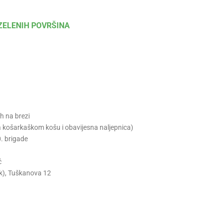
ZELENIH POVRŠINA
h na brezi
na košarkaškom košu i obavijesna naljepnica)
. brigade
ć
ak), Tuškanova 12