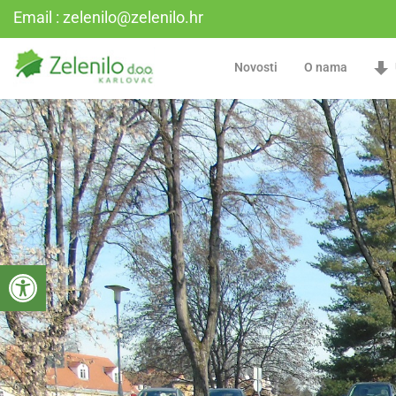
Email : zelenilo@zelenilo.hr
Novosti
O nama
Open toolbar