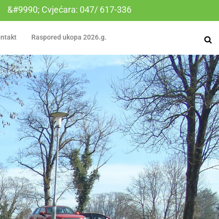
&#9990; Cvjećara: 047/ 617-336
ntakt
Raspored ukopa 2026.g.