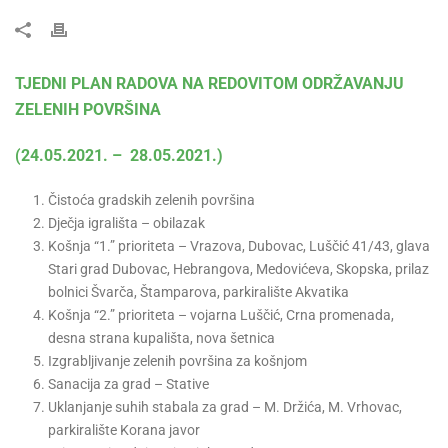
TJEDNI PLAN RADOVA NA REDOVITOM ODRŽAVANJU
ZELENIH POVRŠINA
(24.05.2021. – 28.05.2021.)
Čistoća gradskih zelenih površina
Dječja igrališta – obilazak
Košnja “1.” prioriteta – Vrazova, Dubovac, Luščić 41/43, glava
Stari grad Dubovac, Hebrangova, Medovićeva, Skopska, prilaz
bolnici Švarča, Štamparova, parkiralište Akvatika
Košnja “2.” prioriteta – vojarna Luščić, Crna promenada,
desna strana kupališta, nova šetnica
Izgrabljivanje zelenih površina za košnjom
Sanacija za grad – Stative
Uklanjanje suhih stabala za grad – M. Držića, M. Vrhovac,
parkiralište Korana javor