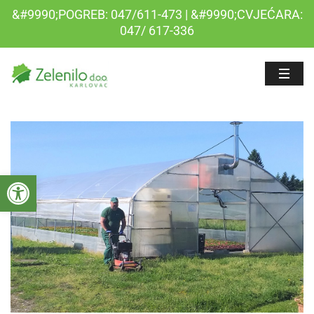
&#9990;POGREB: 047/611-473 | &#9990;CVJEĆARA:
047/ 617-336
Open toolbar