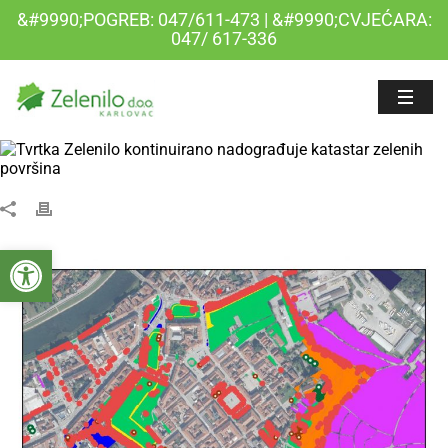
&#9990;POGREB: 047/611-473 | &#9990;CVJEĆARA:
047/ 617-336
Open toolbar