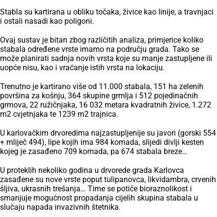
Stabla su kartirana u obliku točaka, živice kao linije, a travnjaci
i ostali nasadi kao poligoni.
Ovaj sustav je bitan zbog različitih analiza, primjerice koliko
stabala određene vrste imamo na području grada. Tako se
može planirati sadnja novih vrsta koje su manje zastupljene ili
uopće nisu, kao i vraćanje istih vrsta na lokaciju.
Trenutno je kartirano više od 11.000 stabala, 151 ha zelenih
površina za košnju, 364 skupine grmlja i 512 pojedinačnih
grmova, 22 ružičnjaka, 16 032 metara kvadratnih živice, 1.272
m2 cvjetnjaka te 1239 m2 trajnica.
U karlovačkim drvoredima najzastupljenije su javori (gorski 554
+ mliječ 494), lipe kojih ima 984 komada, slijedi divlji kesten
kojeg je zasađeno 709 komada, pa 674 stabala breze…
U proteklih nekoliko godina u drvorede grada Karlovca
zasađene su nove vrste poput tulipanovca, likvidambra, crvenih
šljiva, ukrasnih trešanja… Time se potiče bioraznolikost i
smanjuje mogućnost propadanja cijelih skupina stabala u
slučaju napada invazivnih štetnika.