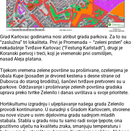
Grad Karlovac godinama nosi atribut grada parkova. Za to su
“zaslužna” tri lokaliteta. Prvi je Promenada – “zeleni prsten” oko
nekadašnje Tvrđave Karlovac (“Festung Karlstadt”), drugi je
Koranski perivoj i treći, koji je vremenski prvi osmišljen,
nasad Aleja platana.
Tijekom vremena zelene površine su proširivane, ozelenjena je
obala Kupe (posađen je drvored kestena s desne strane od
Dubovca do starog brodišta), šančevi tvrđave pretvoreni su u
parkove. Održavanje i proširivanje zelenih površina gradska
uprava preko tvrtke Zelenilo i danas uvrštava u svoje prioritete.
Hortikulturnu izgradnju i uljepšavanje našega grada Zelenilo
provodi kontinuirano. U suradnji s Gradom Karlovcem, stvorene
su nove vizure u svim dijelovima grada sadnjom mladih
stabala. Stabla u gradu nisu tu samo radi svoje ljepote, ona
pozitivno utječu na kvalitetu zraka, smanjuju temperaturu i