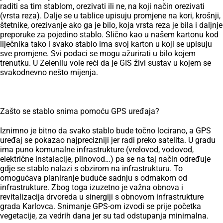
raditi sa tim stablom, orezivati ili ne, na koji način orezivati
(vrsta reza). Dalje se u tablice upisuju promjene na kori, krošnji,
štetnike, orezivanje ako ga je bilo, koja vrsta reza je bila i daljnje
preporuke za pojedino stablo. Slično kao u našem kartonu kod
liječnika tako i svako stablo ima svoj karton u koji se upisuju
sve promjene. Svi podaci se mogu ažurirati u bilo kojem
trenutku. U Zelenilu vole reći da je GIS živi sustav u kojem se
svakodnevno nešto mijenja.
Zašto se stablo snima pomoću GPS uređaja?
Iznimno je bitno da svako stablo bude točno locirano, a GPS
uređaj se pokazao najprecizniji jer radi preko satelita. U gradu
ima puno komunalne infrastrukture (vrelovod, vodovod,
električne instalacije, plinovod…) pa se na taj način određuje
gdje se stablo nalazi s obzirom na infrastrukturu. To
omogućava planiranje buduće sadnju s odmakom od
infrastrukture. Zbog toga izuzetno je važna obnova i
revitalizacija drvoreda u sinergiji s obnovom infrastrukture
grada Karlovca. Snimanje GPS-om izvodi se prije početka
vegetacije, za vedrih dana jer su tad odstupanja minimalna.