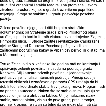
buku u gradu, stanište su brojnim životinjama i slično. Ali kao i
drugi živi organizmi i stabla reagiraju na promjene u svom
životnom prostoru koji se u gradu kroz vrijeme poprilično
mijenjaju. Stoga se stablima u gradu posvećuje posebna
pažnja.
Zelene površine njeguju se i štiti brojnim strateškim
dokumentima; od Strategije grada, preko Prostornog plana
uređenja, pa do hortikulturnih elaborata za, primjerice, Zvijezdu,
Primorsku ulicu, ili Studije zaštite i revitalizacije krajobrazne
cjeline Stari grad Dubovac. Posebna pažnja vodi se o
zaštićenim područjima kakav je Vrbanićev perivoj ili o stablima
u Marmontovoj aleji…
Tvrtka Zelenilo d.o.o. već nekoliko godina radi na kartiranju i
opisivanju zelenih površina i nasada na području grada
Karlovca. Cilj katastra zelenih površina je jednostavnije
pretraživanje i analiza interesnih područja. Princip rada je
terenski obilazak i označavanje pomoću GPS uređaja da bi
dobili točne koordinate stabla, travnjaka, grmova. Program radi
na principu autocad-a. Nakon što se stablo snimi upisuju se
podaci o njemu u atributnu tablicu. U njoj nalazimo naziv
stabla, starost, visinu, visinu do prve grane, prsni promjer,
promjer krošnje. Te stvari su bitne da se može planirati što