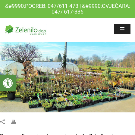
&#9990;POGREB: 047/611-473 | &#9990;CVJEĆARA:
047/ 617-336
Open toolbar