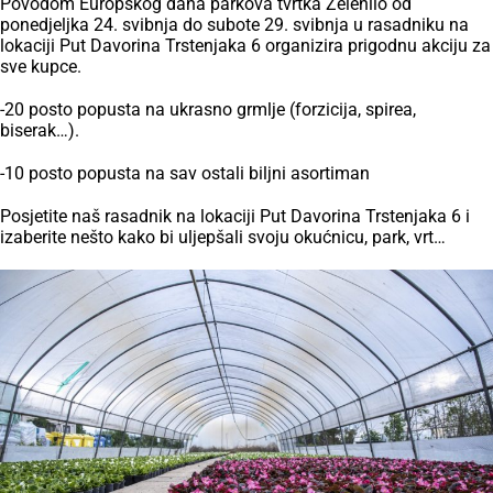
Povodom Europskog dana parkova tvrtka Zelenilo od
ponedjeljka 24. svibnja do subote 29. svibnja u rasadniku na
lokaciji Put Davorina Trstenjaka 6 organizira prigodnu akciju za
sve kupce.
-20 posto popusta na ukrasno grmlje (forzicija, spirea,
biserak…).
-10 posto popusta na sav ostali biljni asortiman
Posjetite naš rasadnik na lokaciji Put Davorina Trstenjaka 6 i
izaberite nešto kako bi uljepšali svoju okućnicu, park, vrt…