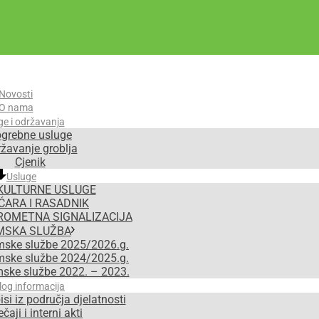
Novosti
O nama
ge i održavanja
grebne usluge
žavanje groblja
Cjenik
Usluge
KULTURNE USLUGE
ĆARA I RASADNIK
ROMETNA SIGNALIZACIJA
MSKA SLUŽBA
mske službe 2025/2026.g.
mske službe 2024/2025.g.
mske službe 2022. – 2023.
log informacija
isi iz područja djelatnosti
čaji i interni akti