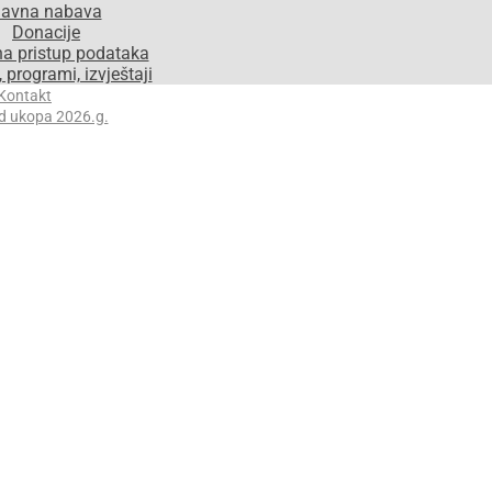
avna nabava
Donacije
na pristup podataka
 programi, izvještaji
Kontakt
d ukopa 2026.g.