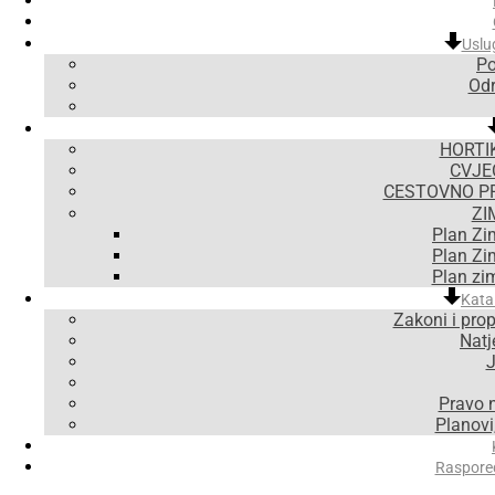
Uslu
Po
Odr
HORTI
CVJE
CESTOVNO P
ZI
Plan Zi
Plan Zi
Plan zi
Kata
Zakoni i prop
Natje
J
Pravo 
Planovi,
Raspore