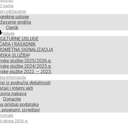
Novosti
O nama
ge i održavanja
grebne usluge
žavanje groblja
Cjenik
Usluge
KULTURNE USLUGE
ĆARA I RASADNIK
ROMETNA SIGNALIZACIJA
MSKA SLUŽBA
mske službe 2025/2026.g.
mske službe 2024/2025.g.
mske službe 2022. – 2023.
log informacija
isi iz područja djelatnosti
čaji i interni akti
avna nabava
Donacije
na pristup podataka
 programi, izvještaji
Kontakt
d ukopa 2026.g.