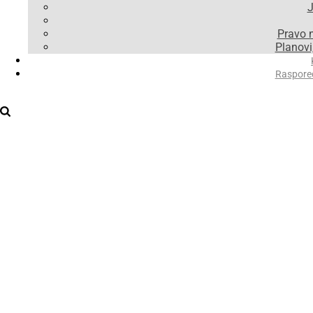
J
Pravo 
Planovi,
Raspore