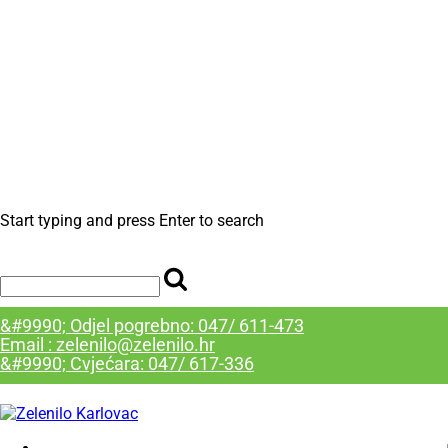
Start typing and press Enter to search
&#9990; Odjel pogrebno: 047/ 611-473
Email : zelenilo@zelenilo.hr
&#9990; Cvjećara: 047/ 617-336