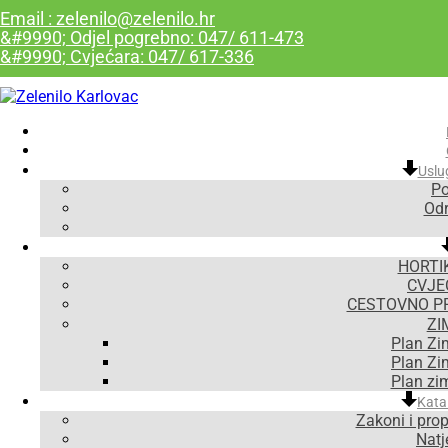
Email : zelenilo@zelenilo.hr
&#9990; Odjel pogrebno: 047/ 611-473
&#9990; Cvjećara: 047/ 617-336
Uslu
Po
Odr
HORTI
CVJE
CESTOVNO P
ZI
Plan Zi
Plan Zi
Plan zi
Kata
Zakoni i prop
Natje