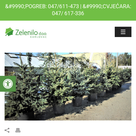
&#9990;POGREB: 047/611-473 | &#9990;CVJEĆARA:
047/ 617-336
Open toolbar