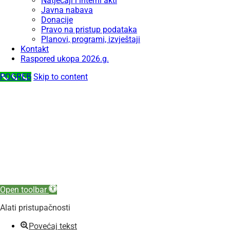
Natječaji i interni akti
Javna nabava
Donacije
Pravo na pristup podataka
Planovi, programi, izvještaji
Kontakt
Raspored ukopa 2026.g.
POGREB
Skip to content
Open toolbar
Alati pristupačnosti
Povećaj tekst