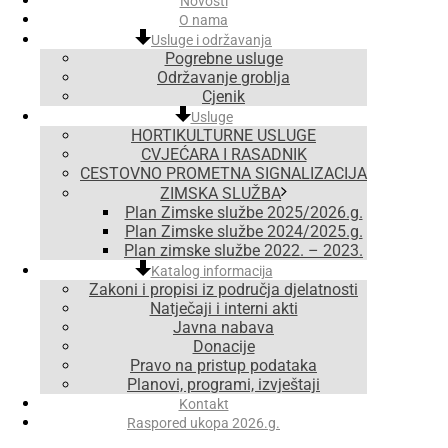
Novosti
O nama
Usluge i održavanja
Pogrebne usluge
Održavanje groblja
Cjenik
Usluge
HORTIKULTURNE USLUGE
CVJEĆARA I RASADNIK
CESTOVNO PROMETNA SIGNALIZACIJA
ZIMSKA SLUŽBA
Plan Zimske službe 2025/2026.g.
Plan Zimske službe 2024/2025.g.
Plan zimske službe 2022. – 2023.
Katalog informacija
Zakoni i propisi iz područja djelatnosti
Natječaji i interni akti
Javna nabava
Donacije
Pravo na pristup podataka
Planovi, programi, izvještaji
Kontakt
Raspored ukopa 2026.g.