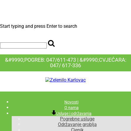
Start typing and press Enter to search
&#9990;POGREB: 047/611-473 | &#9990;CVJEĆARA:
047/ 617-336
Novosti
O nama
Usluge i održavanja
Pogrebne usluge
Održavanje groblja
Cjenik