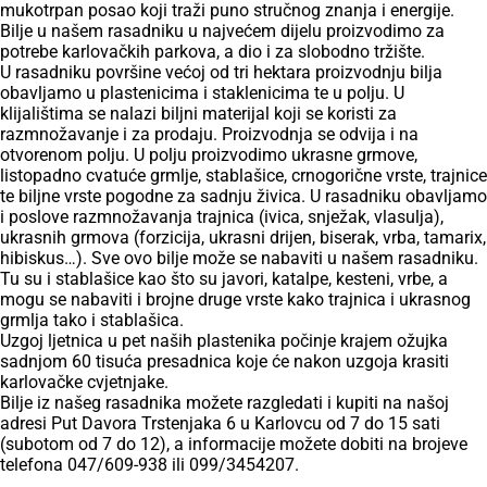
mukotrpan posao koji traži puno stručnog znanja i energije.
Bilje u našem rasadniku u najvećem dijelu proizvodimo za
potrebe karlovačkih parkova, a dio i za slobodno tržište.
U rasadniku površine većoj od tri hektara proizvodnju bilja
obavljamo u plastenicima i staklenicima te u polju. U
klijalištima se nalazi biljni materijal koji se koristi za
razmnožavanje i za prodaju. Proizvodnja se odvija i na
otvorenom polju. U polju proizvodimo ukrasne grmove,
listopadno cvatuće grmlje, stablašice, crnogorične vrste, trajnice
te biljne vrste pogodne za sadnju živica. U rasadniku obavljamo
i poslove razmnožavanja trajnica (ivica, snježak, vlasulja),
ukrasnih grmova (forzicija, ukrasni drijen, biserak, vrba, tamarix,
hibiskus…). Sve ovo bilje može se nabaviti u našem rasadniku.
Tu su i stablašice kao što su javori, katalpe, kesteni, vrbe, a
mogu se nabaviti i brojne druge vrste kako trajnica i ukrasnog
grmlja tako i stablašica.
Uzgoj ljetnica u pet naših plastenika počinje krajem ožujka
sadnjom 60 tisuća presadnica koje će nakon uzgoja krasiti
karlovačke cvjetnjake.
Bilje iz našeg rasadnika možete razgledati i kupiti na našoj
adresi Put Davora Trstenjaka 6 u Karlovcu od 7 do 15 sati
(subotom od 7 do 12), a informacije možete dobiti na brojeve
telefona 047/609-938 ili 099/3454207.