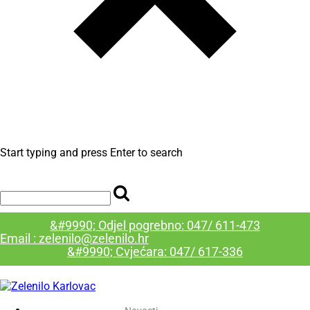
Start typing and press Enter to search
&#9990; Odjel pogrebno: 047/ 611-473
Email : zelenilo@zelenilo.hr
&#9990; Cvjećara: 047/ 617-336