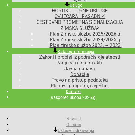
Usluge
HORTIKULTURNE USLUGE
CVJEĆARA I RASADNIK
CESTOVNO PROMETNA SIGNALIZACIJA
ZIMSKA SLUŽBA
Plan Zimske službe 2025/2026.g.
Plan Zimske službe 2024/2025.g.
Plan zimske službe 2022. – 2023.
Katalog informacija
Zakoni i propisi iz područja djelatnosti
Natječaji i interni akti
Javna nabava
Donacije
Pravo na pristup podataka
Planovi, programi, izvještaji
Kontakt
Raspored ukopa 2026.g.
Novosti
O nama
Usluge i održavanja