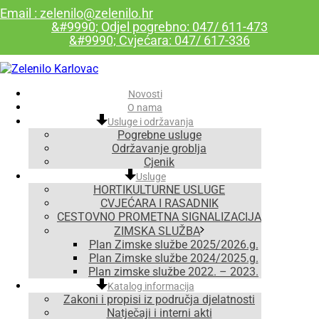
Email : zelenilo@zelenilo.hr
&#9990; Odjel pogrebno: 047/ 611-473
&#9990; Cvjećara: 047/ 617-336
Novosti
O nama
Usluge i održavanja
Pogrebne usluge
Održavanje groblja
Cjenik
Usluge
HORTIKULTURNE USLUGE
CVJEĆARA I RASADNIK
CESTOVNO PROMETNA SIGNALIZACIJA
ZIMSKA SLUŽBA
Plan Zimske službe 2025/2026.g.
Plan Zimske službe 2024/2025.g.
Plan zimske službe 2022. – 2023.
Katalog informacija
Zakoni i propisi iz područja djelatnosti
Natječaji i interni akti