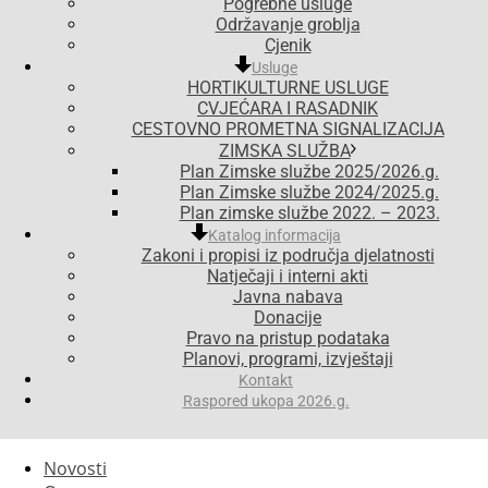
Pogrebne usluge
Održavanje groblja
Cjenik
Usluge
HORTIKULTURNE USLUGE
CVJEĆARA I RASADNIK
CESTOVNO PROMETNA SIGNALIZACIJA
ZIMSKA SLUŽBA
Plan Zimske službe 2025/2026.g.
Plan Zimske službe 2024/2025.g.
Plan zimske službe 2022. – 2023.
Katalog informacija
Zakoni i propisi iz područja djelatnosti
Natječaji i interni akti
Javna nabava
Donacije
Pravo na pristup podataka
Planovi, programi, izvještaji
Kontakt
Raspored ukopa 2026.g.
Novosti