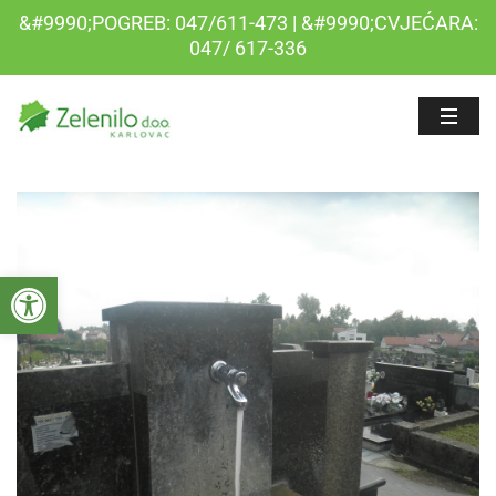
&#9990;POGREB: 047/611-473 | &#9990;CVJEĆARA:
047/ 617-336
Open toolbar