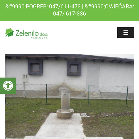
&#9990;POGREB: 047/611-473 | &#9990;CVJEĆARA:
047/ 617-336
Open toolbar