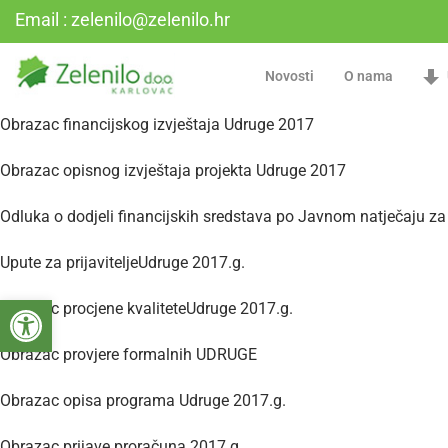
Email : zelenilo@zelenilo.hr
Novosti
O nama
Obrazac financijskog izvještaja Udruge 2017
Obrazac opisnog izvještaja projekta Udruge 2017
Odluka o dodjeli financijskih sredstava po Javnom natječaju za
Upute za prijaviteljeUdruge 2017.g.
Open toolbar
Obrazac procjene kvaliteteUdruge 2017.g.
Obrazac provjere formalnih UDRUGE
Obrazac opisa programa Udruge 2017.g.
Obrazac prijave proračuna 2017.g.