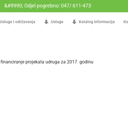
&#9990; Odjel pogrebno: 047/ 611-473
Usluge i održavanja
Usluge
Katalog informacija
Ko
 financiranje projekata udruga za 2017. godinu